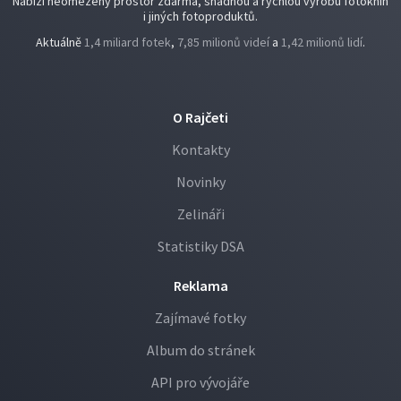
Nabízí neomezený prostor zdarma, snadnou a rychlou výrobu fotoknih
i jiných fotoproduktů.
Aktuálně
1,4 miliard fotek
,
7,85 milionů videí
a
1,42 milionů lidí
.
O Rajčeti
Kontakty
Novinky
Zelináři
Statistiky DSA
Reklama
Zajímavé fotky
Album do stránek
API pro vývojáře