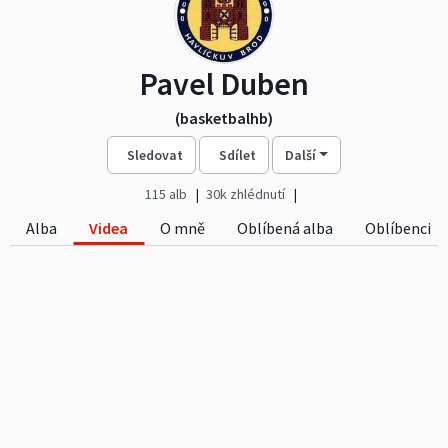
Pavel Duben
(basketbalhb)
Sledovat
Sdílet
Další
115 alb
30k zhlédnutí
Alba
Videa
O mně
Oblíbená alba
Oblíbenci