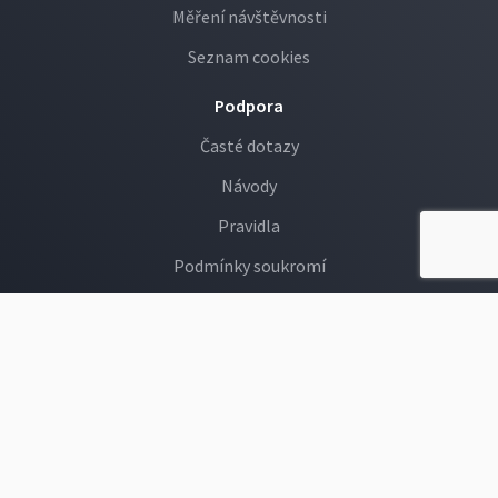
Měření návštěvnosti
Seznam cookies
Podpora
Časté dotazy
Návody
Pravidla
Podmínky soukromí
GDPR
Děti na Rajčeti
Hlášení závadných fotek
Provozovatelem webu rajce.idnes.cz je společnost MAFRA, a. s., Karla